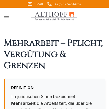
Zum
E-MAIL
+49 (0)89-54544707
Inhalt
springen
Mehrarbeit – Pflicht,
Vergütung &
Grenzen
DEFINITION:
Im juristischen Sinne bezeichnet
Mehrarbeit
die Arbeitszeit, die über die