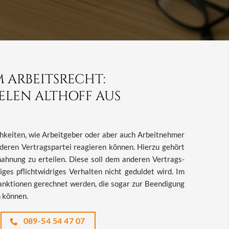
ARBEITSRECHT:
LEN ALTHOFF AUS
ch­kei­ten, wie Ar­beit­ge­ber oder aber auch Ar­beit­neh­mer
de­ren Ver­trags­par­tei re­agie­ren kön­nen. Hier­zu ge­hört
ah­nung zu er­tei­len. Diese soll dem an­de­ren Ver­trags­
i­ges pflicht­wid­ri­ges Ver­hal­ten nicht ge­dul­det wird. Im
ank­tio­nen ge­rech­net wer­den, die sogar zur Be­en­di­gung
n kön­nen.
089-54 54 47 07