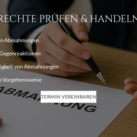
RECHTE PRÜFEN & HANDEL
von Abmahnungen
n Gegenreaktionen
igkeit von Abmahnungen
en Vorgehensweise
TERMIN VEREINBAREN