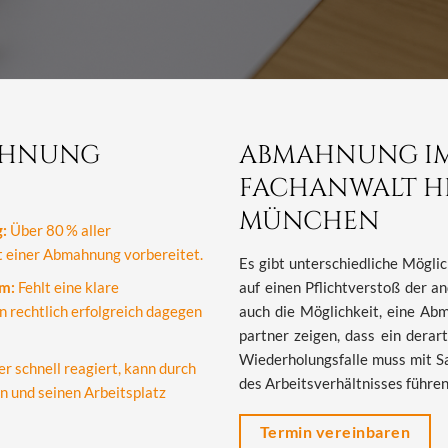
MAHNUNG
ABMAHNUNG IM 
FACHANWALT HE
MÜNCHEN
:
Über 80 % aller
 einer Abmahnung vorbereitet.
Es gibt un­ter­schied­li­che Mög­li
m:
Fehlt eine klare
auf einen Pflich­tver­stoß der an­
 rechtlich erfolgreich dagegen
auch die Mög­lich­keit, eine Ab­m
part­ner zei­gen, dass ein der­ar­t
Wie­der­ho­lungs­fal­le muss mit S
 schnell reagiert, kann durch
des Ar­beits­ver­hält­nis­ses füh­re
 und seinen Arbeitsplatz
Termin vereinbaren