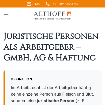
Zum
E-MAIL
+49 (0)89-54544707
Inhalt
springen
Juristische Personen
als Arbeitgeber –
GmbH, AG & Haftung
DEFINITION:
Im Arbeitsrecht ist der Arbeitgeber häufig
keine einzelne Person aus Fleisch und Blut,
sondern eine
juristische Person
(z. B.