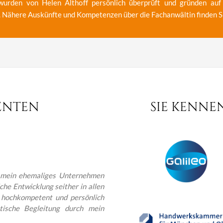
 wurden von Helen Althoff persönlich überprüft und gründen auf
. Nähere Auskünfte und Kompetenzen über die Fachanwältin finden S
ENTEN
SIE KENNE
ür mein ehemaliges Unternehmen
he Entwicklung seither in allen
t hochkompetent und persönlich
tische Begleitung durch mein