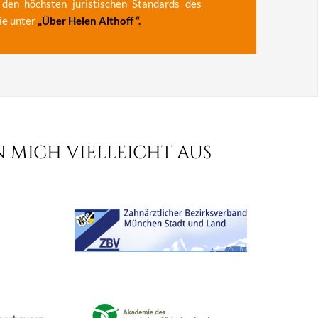
 den höchsten juristischen Standards des
ie unter
„
Über Helen Althoff
“.
N MICH VIELLEICHT AUS