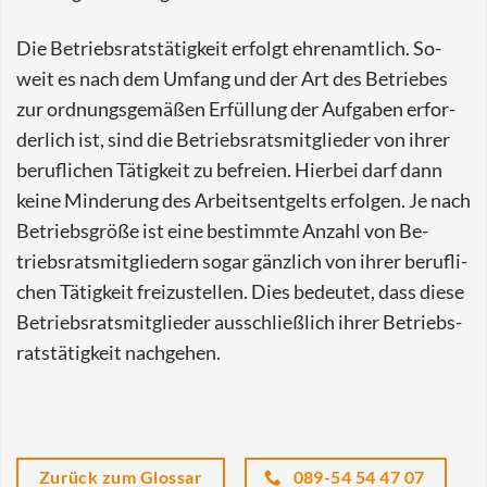
Die Be­triebs­rat­s­tä­tig­keit er­folgt eh­ren­amt­lich. So­
weit es nach dem Um­fang und der Art des Be­trie­bes
zur ord­nungs­ge­mä­ßen Er­fül­lung der Auf­ga­ben er­for­
der­lich ist, sind die Be­triebs­rats­mit­glie­der von ihrer
be­ruf­li­chen Tä­tig­keit zu be­frei­en. Hier­bei darf dann
keine Min­de­rung des Ar­beits­ent­gelts er­fol­gen. Je nach
Be­triebs­grö­ße ist eine be­stimm­te An­zahl von Be­
triebs­rats­mit­glie­dern sogar gänz­lich von ihrer be­ruf­li­
chen Tä­tig­keit frei­zu­stel­len. Dies be­deu­tet, dass diese
Be­triebs­rats­mit­glie­der aus­schließ­lich ihrer Be­triebs­
rat­s­tä­tig­keit nach­ge­hen.
Zurück zum Glossar
089-54 54 47 07