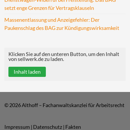
setzt enge Grenzen für Vertragsklauseln
Massenentlassung und Anzeigefehler: Der
Paukenschlag des BAG zur Kündigungswirksamkeit
Klicken Sie auf den unteren Button, um den Inhalt
von sellwerk.de zu laden.
Inhalt laden
© 2026 Althoff – Fachanwaltskanzlei für Arbeitsrecht
Impressum
|
Datenschutz
|
Fakten