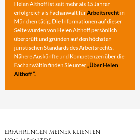
Helen Althoff ist seit mehr als 15 Jahren
erfolgreich als Fachanwalt für
Arbeitsrecht
in
München tätig. Die Informationen auf dieser
Seite wurden von Helen Althoff persönlich
überprüft und gründen auf den höchsten
juristischen Standards des Arbeitsrechts.
Nähere Auskünfte und Kompetenzen über die
Fachanwältin finden Sie unter
„
Über Helen
Althoff
“.
ERFAHRUNGEN MEINER KLIENTEN