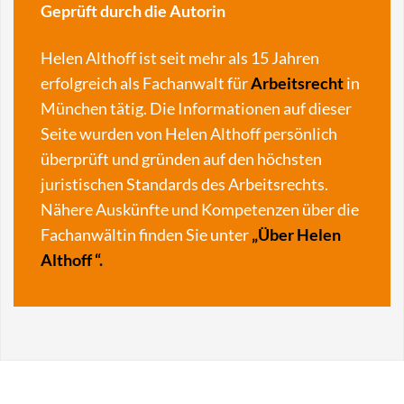
Geprüft durch die Autorin
Helen Althoff ist seit mehr als 15 Jahren
erfolgreich als Fachanwalt für
Arbeitsrecht
in
München tätig. Die Informationen auf dieser
Seite wurden von Helen Althoff persönlich
überprüft und gründen auf den höchsten
juristischen Standards des Arbeitsrechts.
Nähere Auskünfte und Kompetenzen über die
Fachanwältin finden Sie unter
„
Über Helen
Althoff
“.