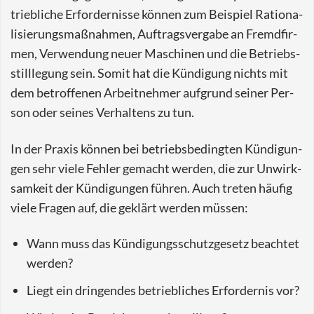
trieb­li­che Er­for­der­nis­se kön­nen zum Bei­spiel Ra­tio­na­
li­sie­rungs­maß­nah­men, Auf­trags­ver­ga­be an Fremd­fir­
men, Ver­wen­dung neuer Ma­schi­nen und die Be­triebs­
still­le­gung sein. Somit hat die Kün­di­gung nichts mit
dem be­trof­fe­nen Ar­beit­neh­mer auf­grund sei­ner Per­
son oder sei­nes Ver­hal­tens zu tun.
In der Pra­xis kön­nen bei be­triebs­be­ding­ten Kün­di­gun­
gen sehr viele Feh­ler ge­macht wer­den, die zur Un­wirk­
sam­keit der Kün­di­gun­gen füh­ren. Auch tre­ten häu­fig
viele Fra­gen auf, die ge­klärt wer­den müs­sen:
Wann muss das Kün­di­gungs­schutz­ge­setz be­ach­tet
wer­den?
Liegt ein drin­gen­des be­trieb­li­ches Er­for­der­nis vor?