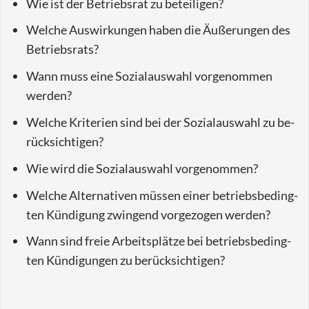
Wie ist der Be­triebs­rat zu be­tei­li­gen?
Wel­che Aus­wir­kun­gen haben die Äu­ße­run­gen des
Be­triebs­rats?
Wann muss eine So­zi­al­aus­wahl vor­ge­nom­men
wer­den?
Wel­che Kri­te­ri­en sind bei der So­zi­al­aus­wahl zu be­
rück­sich­ti­gen?
Wie wird die So­zi­al­aus­wahl vor­ge­nom­men?
Wel­che Al­ter­na­ti­ven müs­sen einer be­triebs­be­ding­
ten Kün­di­gung zwin­gend vor­ge­zo­gen wer­den?
Wann sind freie Ar­beits­plät­ze bei be­triebs­be­ding­
ten Kün­di­gun­gen zu be­rück­sich­ti­gen?